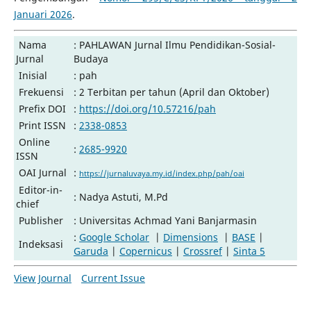
Januari 2026
.
Nama
: PAHLAWAN Jurnal Ilmu Pendidikan-Sosial-
Jurnal
Budaya
Inisial
: pah
Frekuensi
: 2 Terbitan per tahun (April dan Oktober)
Prefix DOI
:
https://doi.org/10.57216/pah
Print ISSN
:
2338-0853
Online
:
2685-9920
ISSN
OAI Jurnal
:
https://jurnaluvaya.my.id/index.php/pah/oai
Editor-in-
: Nadya Astuti, M.Pd
chief
Publisher
: Universitas Achmad Yani Banjarmasin
:
Google Scholar
|
Dimensions
|
BASE
|
Indeksasi
Garuda
|
Copernicus
|
Crossref
|
Sinta 5
View Journal
Current Issue