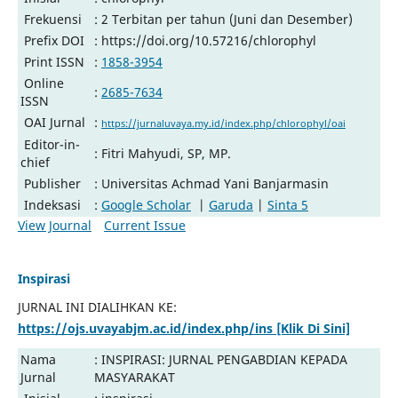
Frekuensi
: 2 Terbitan per tahun (Juni dan Desember)
Prefix DOI
: https://doi.org/10.57216/chlorophyl
Print ISSN
:
1858-3954
Online
:
2685-7634
ISSN
OAI Jurnal
:
https://jurnaluvaya.my.id/index.php/chlorophyl/oai
Editor-in-
: Fitri Mahyudi, SP, MP.
chief
Publisher
: Universitas Achmad Yani Banjarmasin
Indeksasi
:
Google Scholar
|
Garuda
|
Sinta 5
View Journal
Current Issue
Inspirasi
JURNAL INI DIALIHKAN KE:
https://ojs.uvayabjm.ac.id/index.php/ins [Klik Di Sini]
Nama
: INSPIRASI: JURNAL PENGABDIAN KEPADA
Jurnal
MASYARAKAT