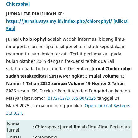
Chlorophyl
JURNAL INI DIALIHKAN KE:
https://jurnaluvaya.my.id/index.php/chlorophyl/ [Klik Di
Sini]
Jurnal Cholorophyl
adalah wadah informasi bidang ilmu-
ilmu pertanian berupa hasil penelitian studi kepustakaan
maupun tulisan ilmiah terkait. Terbit pertama kali pada
bulan oktober 2005 dengan frekuensi terbit dua kali
setahun pada bulan Juni dan Desember.
Jurnal Cholorophyl
sudah terakteditasi SINTA Peringkat 5
mulai Volume 15
Nomor 1 Tahun 2022 sampai Volume 19 Nomor 2 Tahun
2026
sesuai SK. Direktur Penelitian dan Pengabdian kepada
Masyarakat Nomor:
0173/C3/DT.05.00/2025
tanggal 21
Maret 2025 . Jurnal ini menggunakan
Open Journal Systems
3.3.0.21
.
Nama
: Chlorophyl: Jurnal Ilmiah Ilmu-Ilmu Pertanian
Jurnal
Inisial
: chlorophyl