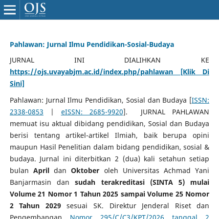
Pahlawan: Jurnal Ilmu Pendidikan-Sosial-Budaya
JURNAL INI DIALIHKAN KE
https://ojs.uvayabjm.ac.id/index.php/pahlawan [Klik Di
Sini]
Pahlawan: Jurnal Ilmu Pendidikan, Sosial dan Budaya [
ISSN:
2338-0853
|
eISSN: 2685-9920
]. JURNAL PAHLAWAN
memuat isu aktual dibidang pendidikan, Sosial dan Budaya
berisi tentang artikel-artikel Ilmiah, baik berupa opini
maupun Hasil Penelitian dalam bidang pendidikan, sosial &
budaya. Jurnal ini diterbitkan 2 (dua) kali setahun setiap
bulan
April
dan
Oktober
oleh Universitas Achmad Yani
Banjarmasin dan
sudah terakreditasi (SINTA 5) mulai
Volume 21 Nomor 1 Tahun 2025 sampai Volume 25 Nomor
2 Tahun 2029
sesuai SK. Direktur Jenderal Riset dan
Pengembangan
Nomor 295/C/C3/KPT/2026 tanggal 2