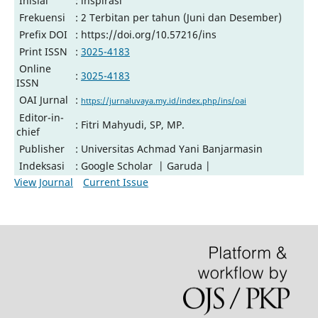
Inisial
: inspirasi
Frekuensi
: 2 Terbitan per tahun (Juni dan Desember)
Prefix DOI
: https://doi.org/10.57216/ins
Print ISSN
:
3025-4183
Online
:
3025-4183
ISSN
OAI Jurnal
:
https://jurnaluvaya.my.id/index.php/ins/oai
Editor-in-
: Fitri Mahyudi, SP, MP.
chief
Publisher
: Universitas Achmad Yani Banjarmasin
Indeksasi
: Google Scholar | Garuda |
View Journal
Current Issue