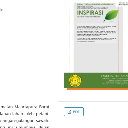
in
amatan Maartapura Barat
PDF
ahan-lahan oleh petani.
galangan-galangan sawah.
ang ini umumnya dijual