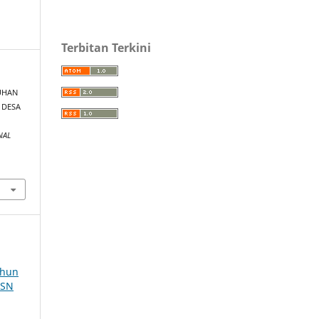
Terbitan Terkini
LUHAN
 DESA
A
NAL
ahun
SSN