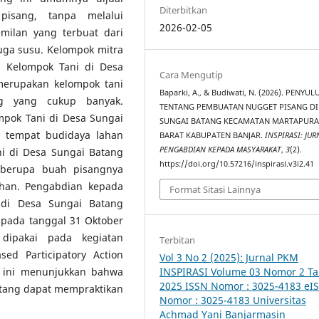
Diterbitkan
isang, tanpa melalui
2026-02-05
milan yang terbuat dari
ga susu. Kelompok mitra
h Kelompok Tani di Desa
Cara Mengutip
merupakan kelompok tani
Baparki, A., & Budiwati, N. (2026). PENYU
ng yang cukup banyak.
TENTANG PEMBUATAN NUGGET PISANG DI
mpok Tani di Desa Sungai
SUNGAI BATANG KECAMATAN MARTAPUR
 tempat budidaya lahan
BARAT KABUPATEN BANJAR.
INSPIRASI: JUR
PENGABDIAN KEPADA MASYARAKAT
,
3
(2).
i di Desa Sungai Batang
https://doi.org/10.57216/inspirasi.v3i2.41
 berupa buah pisangnya
ahan. Pengabdian kepada
Format Sitasi Lainnya
 di Desa Sungai Batang
pada tanggal 31 Oktober
ipakai pada kegiatan
Terbitan
ed Participatory Action
Vol 3 No 2 (2025): Jurnal PKM
n ini menunjukkan bahwa
INSPIRASI Volume 03 Nomor 2 T
2025 ISSN Nomor : 3025-4183 eI
atang dapat mempraktikan
Nomor : 3025-4183 Universitas
Achmad Yani Banjarmasin