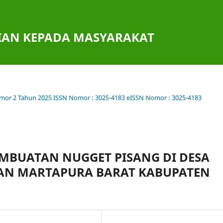
DIAN KEPADA MASYARAKAT
omor 2 Tahun 2025 ISSN Nomor : 3025-4183 eISSN Nomor : 3025-4183
MBUATAN NUGGET PISANG DI DESA
AN MARTAPURA BARAT KABUPATEN