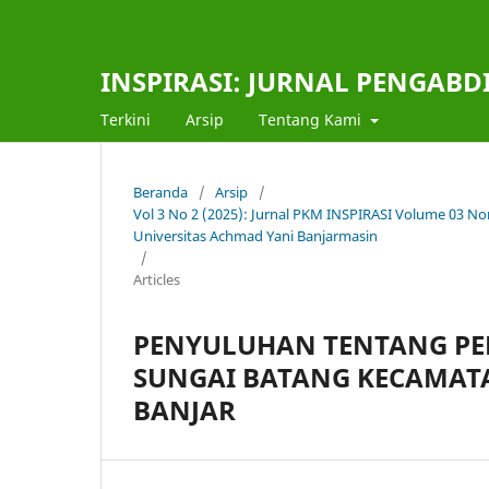
INSPIRASI: JURNAL PENGAB
Terkini
Arsip
Tentang Kami
Beranda
/
Arsip
/
Vol 3 No 2 (2025): Jurnal PKM INSPIRASI Volume 03 N
Universitas Achmad Yani Banjarmasin
/
Articles
PENYULUHAN TENTANG PE
SUNGAI BATANG KECAMAT
BANJAR