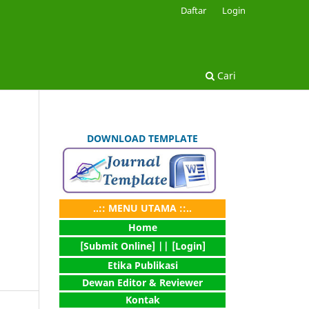
Daftar
Login
Cari
DOWNLOAD TEMPLATE
..:: MENU UTAMA ::..
Home
[Submit Online] |
| [Login]
Etika Publikasi
Dewan Editor & Reviewer
Kontak