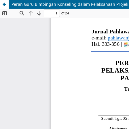
Peran Guru Bimbingan Konseling dalam Pelaksanaan Projek P