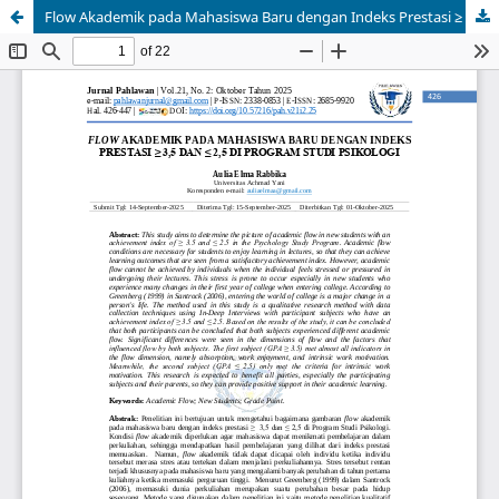
Flow Akademik pada Mahasiswa Baru dengan Indeks Prestasi ≥ 3,5 Dan ≤ 2,5 di Program Studi Psikologi