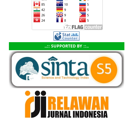
..:: SUPPORTED BY ::..