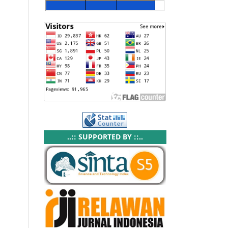
..:: SUPPORTED BY ::..