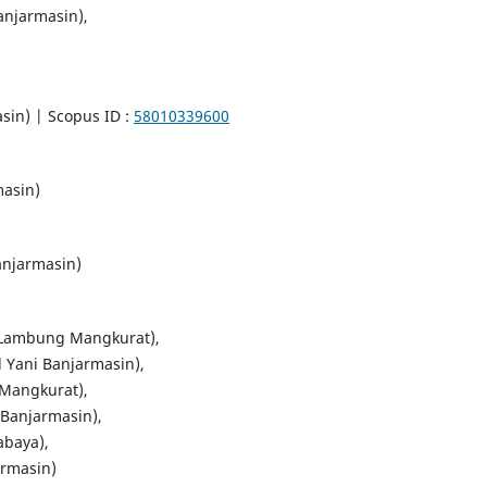
anjarmasin),
in) | Scopus ID :
58010339600
masin)
anjarmasin)
as Lambung Mangkurat),
d Yani Banjarmasin),
 Mangkurat),
 Banjarmasin),
abaya),
armasin)