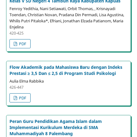
Kelas V SD Negeri 4 Tambun Raya Kabupaten Kapuas
Fenroy Yedithia, Nani Setiawati, Orbit Thomas, , Krisnayadi
Toendan, Christian Novan, Pradana Din Permadi, Lisa Agustina,
Whilis Putri Pitaloka*, Efriani, Jonathan Elzada Patianom, Maria
Enjelina
420-425
PDF
Flow Akademik pada Mahasiswa Baru dengan Indeks
Prestasi ≥ 3,5 Dan ≤ 2,5 di Program Studi Psikologi
Aulia Elma Rabbika
426-447
PDF
Peran Guru Pendidikan Agama Islam dalam
Implementasi Kurikulum Merdeka di SMA
Muhammadiyah 8 Palembang