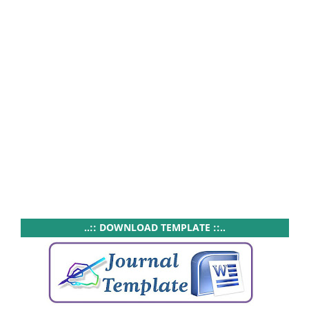
..:: DOWNLOAD TEMPLATE ::..