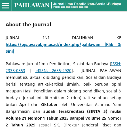
About the Journal
JURNAL INI DIALIHKAN KE
https://ojs.uvayabjm.ac.id/index.php/pahlawan [Klik Di
Sini]
Pahlawan: Jurnal Ilmu Pendidikan, Sosial dan Budaya [
ISSN:
2338-0853
|
eISSN: 2685-9920
]. JURNAL PAHLAWAN
memuat isu aktual dibidang pendidikan, Sosial dan Budaya
berisi tentang artikel-artikel Ilmiah, baik berupa opini
maupun Hasil Penelitian dalam bidang pendidikan, sosial &
budaya. Jurnal ini diterbitkan 2 (dua) kali setahun setiap
bulan
April
dan
Oktober
oleh Universitas Achmad Yani
Banjarmasin dan
sudah terakreditasi (SINTA 5) mulai
Volume 21 Nomor 1 Tahun 2025 sampai Volume 25 Nomor
2 Tahun 2029
sesuai SK. Direktur Jenderal Riset dan