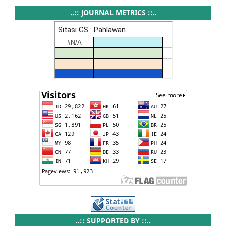
..:: jOURNAL METRICS ::..
..:: SUPPORTED BY ::..