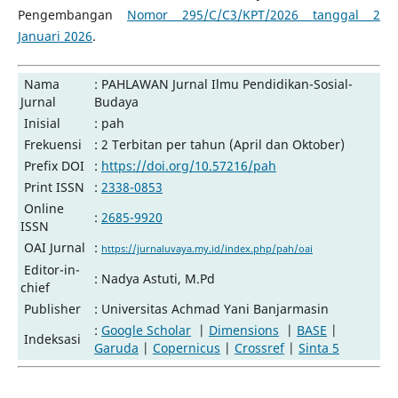
Pengembangan
Nomor 295/C/C3/KPT/2026 tanggal 2
Januari 2026
.
Nama
: PAHLAWAN Jurnal Ilmu Pendidikan-Sosial-
Jurnal
Budaya
Inisial
: pah
Frekuensi
: 2 Terbitan per tahun (April dan Oktober)
Prefix DOI
:
https://doi.org/10.57216/pah
Print ISSN
:
2338-0853
Online
:
2685-9920
ISSN
OAI Jurnal
:
https://jurnaluvaya.my.id/index.php/pah/oai
Editor-in-
: Nadya Astuti, M.Pd
chief
Publisher
: Universitas Achmad Yani Banjarmasin
:
Google Scholar
|
Dimensions
|
BASE
|
Indeksasi
Garuda
|
Copernicus
|
Crossref
|
Sinta 5