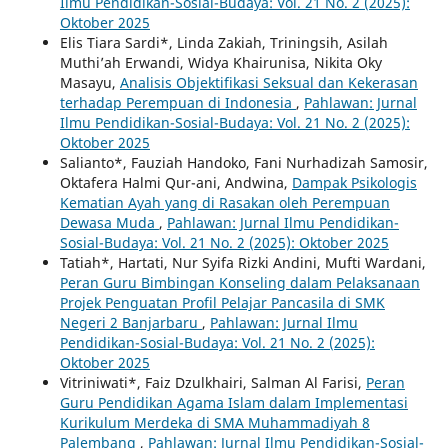
Ilmu Pendidikan-Sosial-Budaya: Vol. 21 No. 2 (2025):
Oktober 2025
Elis Tiara Sardi*, Linda Zakiah, Triningsih, Asilah
Muthi’ah Erwandi, Widya Khairunisa, Nikita Oky
Masayu,
Analisis Objektifikasi Seksual dan Kekerasan
terhadap Perempuan di Indonesia
,
Pahlawan: Jurnal
Ilmu Pendidikan-Sosial-Budaya: Vol. 21 No. 2 (2025):
Oktober 2025
Salianto*, Fauziah Handoko, Fani Nurhadizah Samosir,
Oktafera Halmi Qur-ani, Andwina,
Dampak Psikologis
Kematian Ayah yang di Rasakan oleh Perempuan
Dewasa Muda
,
Pahlawan: Jurnal Ilmu Pendidikan-
Sosial-Budaya: Vol. 21 No. 2 (2025): Oktober 2025
Tatiah*, Hartati, Nur Syifa Rizki Andini, Mufti Wardani,
Peran Guru Bimbingan Konseling dalam Pelaksanaan
Projek Penguatan Profil Pelajar Pancasila di SMK
Negeri 2 Banjarbaru
,
Pahlawan: Jurnal Ilmu
Pendidikan-Sosial-Budaya: Vol. 21 No. 2 (2025):
Oktober 2025
Vitriniwati*, Faiz Dzulkhairi, Salman Al Farisi,
Peran
Guru Pendidikan Agama Islam dalam Implementasi
Kurikulum Merdeka di SMA Muhammadiyah 8
Palembang
,
Pahlawan: Jurnal Ilmu Pendidikan-Sosial-