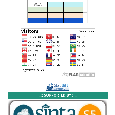
..:: SUPPORTED BY ::..