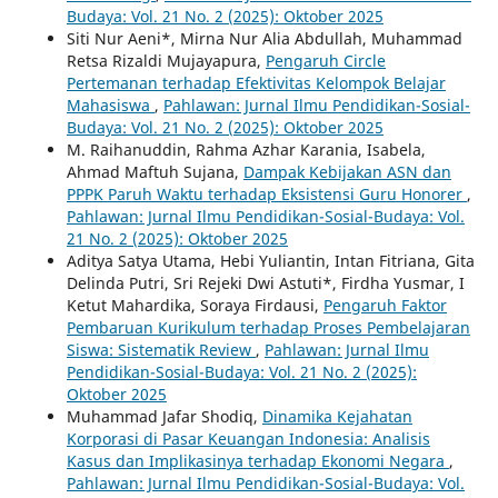
Budaya: Vol. 21 No. 2 (2025): Oktober 2025
Siti Nur Aeni*, Mirna Nur Alia Abdullah, Muhammad
Retsa Rizaldi Mujayapura,
Pengaruh Circle
Pertemanan terhadap Efektivitas Kelompok Belajar
Mahasiswa
,
Pahlawan: Jurnal Ilmu Pendidikan-Sosial-
Budaya: Vol. 21 No. 2 (2025): Oktober 2025
M. Raihanuddin, Rahma Azhar Karania, Isabela,
Ahmad Maftuh Sujana,
Dampak Kebijakan ASN dan
PPPK Paruh Waktu terhadap Eksistensi Guru Honorer
,
Pahlawan: Jurnal Ilmu Pendidikan-Sosial-Budaya: Vol.
21 No. 2 (2025): Oktober 2025
Aditya Satya Utama, Hebi Yuliantin, Intan Fitriana, Gita
Delinda Putri, Sri Rejeki Dwi Astuti*, Firdha Yusmar, I
Ketut Mahardika, Soraya Firdausi,
Pengaruh Faktor
Pembaruan Kurikulum terhadap Proses Pembelajaran
Siswa: Sistematik Review
,
Pahlawan: Jurnal Ilmu
Pendidikan-Sosial-Budaya: Vol. 21 No. 2 (2025):
Oktober 2025
Muhammad Jafar Shodiq,
Dinamika Kejahatan
Korporasi di Pasar Keuangan Indonesia: Analisis
Kasus dan Implikasinya terhadap Ekonomi Negara
,
Pahlawan: Jurnal Ilmu Pendidikan-Sosial-Budaya: Vol.