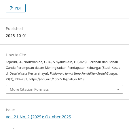
PDF
Published
2025-10-01
How to Cite
Fajarini, U., Nourwahida, C. D., & Syamsudin, F. (2025). Peranan dan Beban
Ganda Perempuan dalam Meningkatkan Pendapatan Keluarga: (Studi Kasus
di Desa Wisata Kertarahayu).
Pahlawan: Jurnal Ilmu Pendidikan-Sosial-Budaya
,
21
(2), 249–257. https://doi.org/10.57216/pah.v21i2.8
More Citation Formats
Issue
Vol. 21 No. 2 (2025): Oktober 2025