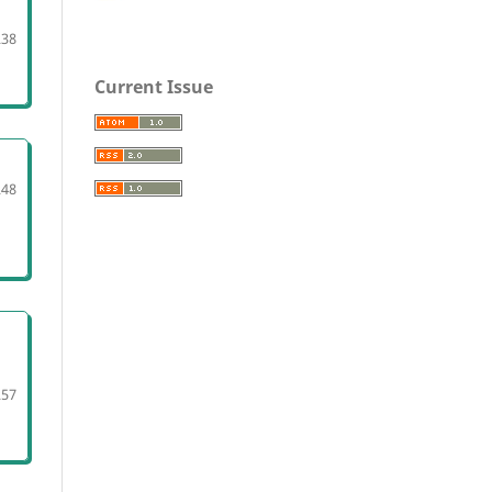
238
Current Issue
248
257