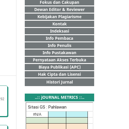
Fokus dan Cakupan
Dewan Editor & Reviewer
Kebijakan Plagiarisme
Kontak
Indeksasi
Info Pembaca
Info Penulis
Info Pustakawan
Pernyataan Akses Terbuka
Biaya Publikasi (APC)
Hak Cipta dan Lisensi
Histori Jurnal
..:: jOURNAL METRICS ::..
192