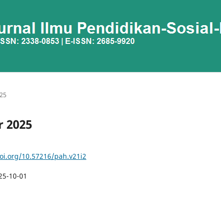
025
r 2025
doi.org/10.57216/pah.v21i2
25-10-01