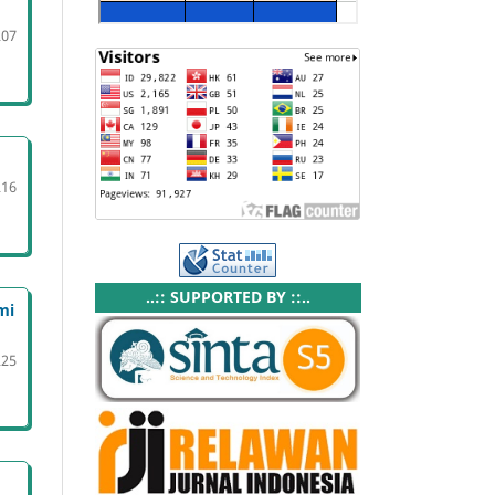
207
216
..:: SUPPORTED BY ::..
mi
225