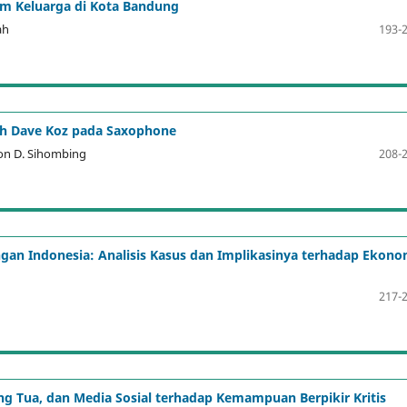
am Keluarga di Kota Bandung
ah
193-
leh Dave Koz pada Saxophone
son D. Sihombing
208-
gan Indonesia: Analisis Kasus dan Implikasinya terhadap Ekono
217-
g Tua, dan Media Sosial terhadap Kemampuan Berpikir Kritis